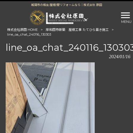
城陽市の板金/屋根/壁リフォームなら｜株式会社 原田
MENU
株式会社原田 HOME
>
岸和田市新築 屋根工事 たてひら葺き施工
>
line_oa_chat_240116_130303
line_oa_chat_240116_13030
2024/01/16